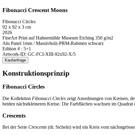
Fibonacci Crescent Moons
Fibonacci Circles
92 x 92 x 3 cm
2026
FineArt Print auf Hahnemühle Museum Etching 350 g/m2
Alu Panel 1mm / Massivholz-PRM-Rahmen schwarz
Edition # : 5+1
Artwork-ID: GC-FCI-XIII-92x92-X/5
Kaufanfrage
Konstruktionsprinzip
Fibonacci Circles
Die Kollektion
Fibonacci Circles
zeigt Anordnungen von Kreisen, de
beiden nächstkleineren Kreise. Die Farbflächen wachsen im Quadrat 
Crescents
Bei der Serie
Crescents
(dt. Sicheln) wird ein Kreis vom nächstgrösse