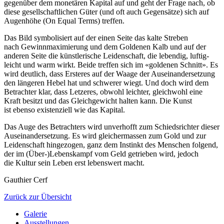
gegenüber dem monetären Kapital auf und geht der Frage nach, ob
diese gesellschaftlichen Güter (und oft auch Gegensätze) sich auf
Augenhöhe (On Equal Terms) treffen.
Das Bild symbolisiert auf der einen Seite das kalte Streben
nach Gewinnmaximierung und dem Goldenen Kalb und auf der
anderen Seite die künstlerische Leidenschaft, die lebendig, luftig-
leicht und warm wirkt. Beide treffen sich im «goldenen Schnitt». Es
wird deutlich, dass Ersteres auf der Waage der Auseinandersetzung
den längeren Hebel hat und schwerer wiegt. Und doch wird dem
Betrachter klar, dass Letzeres, obwohl leichter, gleichwohl eine
Kraft besitzt und das Gleichgewicht halten kann. Die Kunst
ist ebenso existenziell wie das Kapital.
Das Auge des Betrachters wird unverhofft zum Schiedsrichter dieser
Auseinandersetzung. Es wird gleichermassen zum Gold und zur
Leidenschaft hingezogen, ganz dem Instinkt des Menschen folgend,
der im (Über-)Lebenskampf vom Geld getrieben wird, jedoch
die Kultur sein Leben erst lebenswert macht.
Gauthier Cerf
Zurück zur Übersicht
Galerie
Ausstellungen