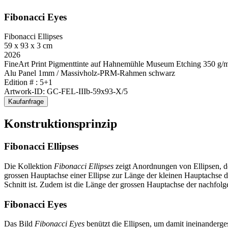
Fibonacci Eyes
Fibonacci Ellipses
59 x 93 x 3 cm
2026
FineArt Print Pigmenttinte auf Hahnemühle Museum Etching 350 g/
Alu Panel 1mm / Massivholz-PRM-Rahmen schwarz
Edition # : 5+1
Artwork-ID: GC-FEL-IIIb-59x93-X/5
Kaufanfrage
Konstruktionsprinzip
Fibonacci Ellipses
Die Kollektion
Fibonacci Ellipses
zeigt Anordnungen von Ellipsen,
d
grossen Hauptachse einer Ellipse zur Länge der kleinen Hauptachse d
Schnitt ist. Zudem ist die Länge der grossen Hauptachse der nachfo
Fibonacci Eyes
Das Bild
Fibonacci Eyes
benützt die Ellipsen, um damit ineinanderge