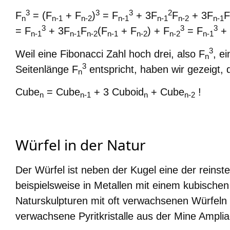
3
3
3
2
F
= (F
+ F
)
= F
+ 3F
F
+ 3F
F
n
n-1
n-2
n-1
n-1
n-2
n-1
3
3
3
= F
+ 3F
F
(F
+ F
) + F
= F
+ 
n-1
n-1
n-2
n-1
n-2
n-2
n-1
3
Weil eine Fibonacci Zahl hoch drei, also F
, e
n
3
Seitenlänge F
entspricht, haben wir gezeigt, 
n
Cube
= Cube
+ 3 Cuboid
+ Cube
!
n
n-1
n
n-2
Würfel in der Natur
Der Würfel ist neben der Kugel eine der rein
beispielsweise in Metallen mit einem kubischen
Naturskulpturen mit oft verwachsenen Würfeln (
verwachsene Pyritkristalle aus der Mine Amplia