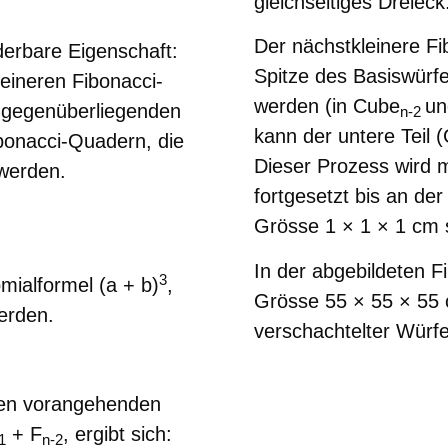
gleichseitiges Dreieck
Der nächstkleinere F
derbare Eigenschaft:
Spitze des Basiswürfel
eineren Fibonacci-
werden (in
Cube
u
l gegenüberliegenden
n-2
kann der untere Teil (
ibonacci-Quadern, die
Dieser Prozess wird m
 werden.
fortgesetzt bis an de
Grösse 1
× 1
× 1 cm 
In der abgebildeten F
3
mialformel (a + b)
,
Grösse 55
× 55
×
55 
erden.
verschachtelter Würfe
en vorangehenden
+ F
, ergibt sich:
1
n-2