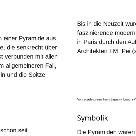
Bis in die Neuzeit w
faszinierende moder
m einer Pyramide aus
in Paris durch den Au
e, die senkrecht über
Architekten I.M. Pei (
t verbunden mit allen
m allgemeineren Fall,
in und die Spitze
Von scarletgreen from Japan – LouvrePy
Symbolik
schon seit
Die Pyramiden waren 