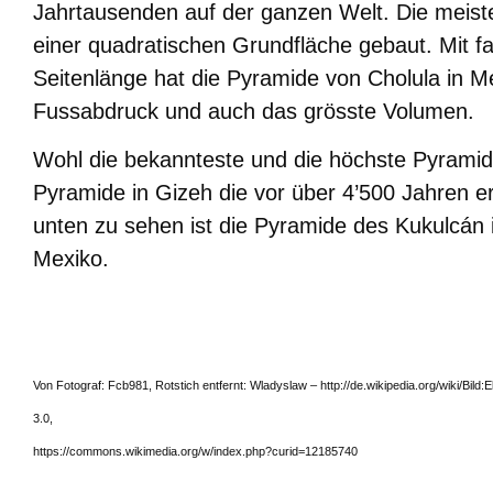
Jahrtausenden auf der ganzen Welt. Die meist
einer quadratischen Grundfläche gebaut. Mit f
Seitenlänge hat die Pyramide von Cholula in M
Fussabdruck und auch das grösste Volumen.
Wohl die bekannteste und die höchste Pyramid
Pyramide in Gizeh die vor über 4’500 Jahren e
unten zu sehen ist die Pyramide des Kukulcán i
Mexiko.
Von Fotograf: Fcb981, Rotstich entfernt: Wladyslaw – http://de.wikipedia.org/wiki/Bild:
3.0,
https://commons.wikimedia.org/w/index.php?curid=12185740