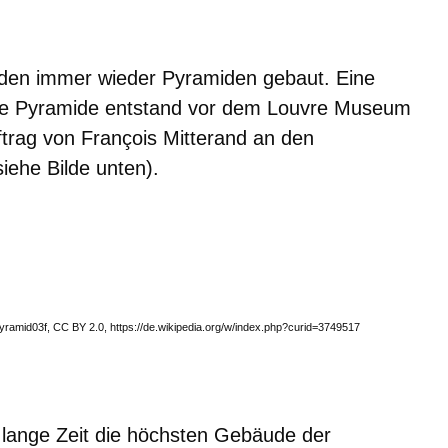
urden immer wieder Pyramiden gebaut. Eine
ne Pyramide entstand vor dem Louvre Museum
ftrag von Fran
ç
ois Mitterand an den
siehe Bilde unten).
ramid03f, CC BY 2.0, https://de.wikipedia.org/w/index.php?curid=3749517
lange Zeit die höchsten Gebäude der