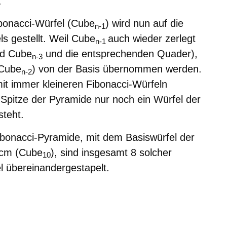
.
ibonacci-Würfel
(
Cube
) wird nun auf die
n-1
s gestellt. Weil
Cube
auch wieder zerlegt
n-1
nd
Cube
und die entsprechenden Quader),
n-3
Cube
) von der Basis übernommen werden.
n-2
it immer kleineren Fibonacci-Würfeln
r Spitze der Pyramide nur noch ein Würfel der
steht.
ibonacci-Pyramide, mit dem Basiswürfel der
cm (
Cube
), sind insgesamt 8 solcher
10
l übereinandergestapelt.