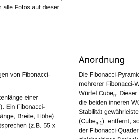
alle Fotos auf dieser
Anordnung
gen von Fibonacci-
Die Fibonacci-Pyrami
mehrerer Fibonacci-Wü
Würfel
Cube
. Dieser
n
tenlänge einer
die beiden inneren Wür
). Ein Fibonacci-
Stabilität gewährleiste
änge, Breite, Höhe)
(
Cube
)
entfernt, so
n-1
tsprechen (z.B. 55 x
der Fibonacci-Quader 