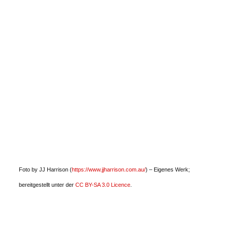
Foto by JJ Harrison (
https://www.jjharrison.com.au/
) – Eigenes Werk;
bereitgestellt unter der
CC BY-SA 3.0 Licence
.