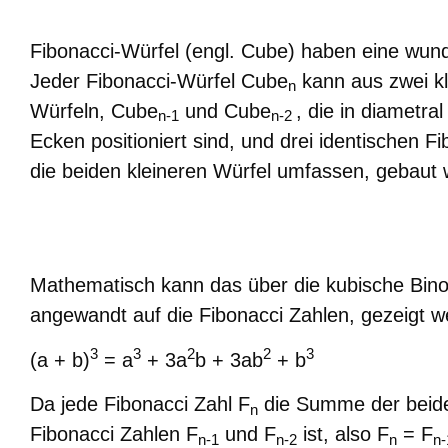
Fibonacci-Würfel (engl. Cube) haben eine wun
Jeder Fibonacci-Würfel Cube
kann aus zwei kl
n
Würfeln,
Cube
und
Cube
,
die in diametra
n-1
n-2
Ecken positioniert sind, und drei identischen F
die beiden kleineren Würfel umfassen, gebaut
Mathematisch kann das über die kubische Bino
angewandt auf die Fibonacci Zahlen, gezeigt w
3
3
2
2
3
(a + b)
= a
+ 3a
b + 3ab
+ b
Da jede Fibonacci Zahl F
die Summe der beid
n
Fibonacci Zahlen F
und F
ist, also F
= F
n-1
n-2
n
n-