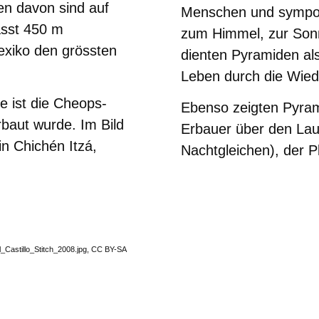
en davon sind auf
Menschen und sympol
asst 450 m
zum Himmel, zur Sonn
exiko den grössten
dienten Pyramiden als
Leben durch die Wied
e ist die Cheops-
Ebenso zeigten Pyram
rbaut wurde. Im Bild
Erbauer über den Lau
n Chichén Itzá,
Nachtgleichen), der P
El_Castillo_Stitch_2008.jpg, CC BY-SA