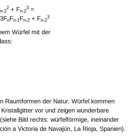
2
3
+ F
=
n-2
n-2
3
3F
F
F
+ F
n
n-1
n-2
n-2
inem Würfel mit der
dass:
sten Raum­formen der Natur. Würfel kommen
 Kristallgitter vor und zeigen wunderbare
siehe Bild rechts: würfelförmige, ineinander
ción a Victoria de Navajún, La Rioja, Spanien).