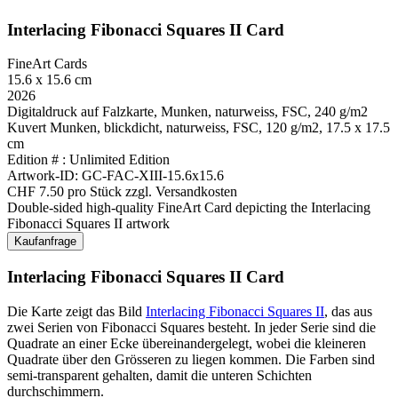
Interlacing Fibonacci Squares II Card
FineArt Cards
15.6 x 15.6 cm
2026
Digitaldruck auf Falzkarte, Munken, naturweiss, FSC, 240 g/m2
Kuvert Munken, blickdicht, naturweiss, FSC, 120 g/m2, 17.5 x 17.5
cm
Edition # : Unlimited Edition
Artwork-ID: GC-FAC-XIII-15.6x15.6
CHF 7.50 pro Stück zzgl. Versandkosten
Double-sided high-quality FineArt Card depicting the Interlacing
Fibonacci Squares II artwork
Kaufanfrage
Interlacing Fibonacci Squares II Card
Die Karte zeigt das Bild
Interlacing Fibonacci Squares II
, das aus
zwei Serien von Fibonacci Squares besteht. In jeder Serie sind die
Quadrate an einer Ecke übereinandergelegt, wobei die kleineren
Quadrate über den Grösseren zu liegen kommen. Die Farben sind
semi-transparent gehalten, damit die unteren Schichten
durchschimmern.