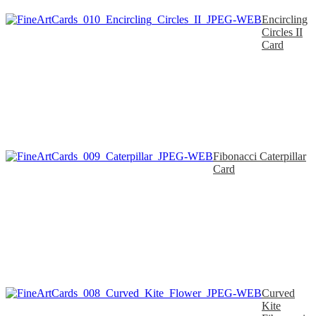
Encircling
Circles II
Card
Fibonacci Caterpillar
Card
Curved
Kite